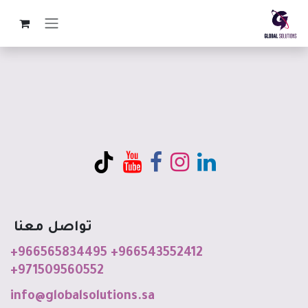
خطي للذهاب إلى المحتوى
تواصل معنا
+966565834495
+966543552412
+971509560552
info@globalso
luti
o
ns
.sa