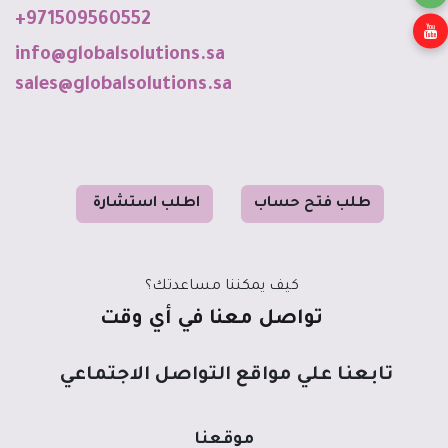
+971509560552
info@globalso
luti
o
ns
.sa
sales@globalsolutions.sa
طل
ب فت
ح حساب
ا
طلب استشا
رة
كيف يمكننا مساعدتك؟
تواصل معنا في أي وقت
تابعنا علي مواقع التواصل الاجتماعي
موقعنا