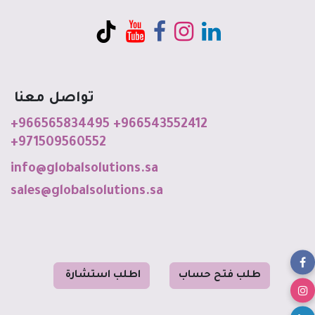
تواصل معنا
+966565834495
+966543552412
+971509560552
info@globalso
luti
o
ns
.sa
sales@globalsolutions.sa
طل
ب فت
ح حساب
ا
طلب استشا
رة