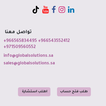
تواصل معنا
+966565834495
+966543552412
+971509560552
info@globalso
luti
o
ns
.sa
sales@globalsolutions.sa
طل
ب فت
ح حساب
ا
طلب استشا
رة