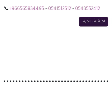
📞
+966565834495
-
0541512512
-
0543552412
اكتشف المزيد