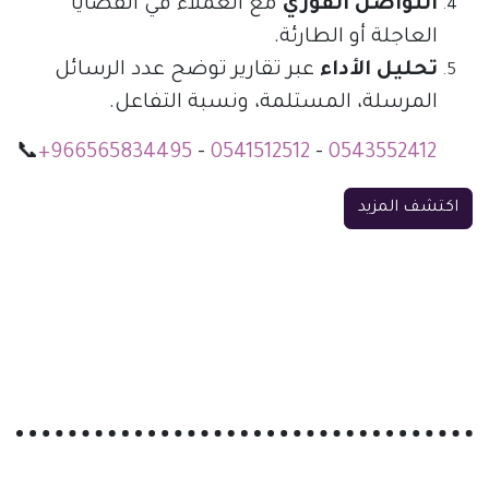
التواصل الفوري
مع العملاء في القضايا
العاجلة أو الطارئة.
تحليل الأداء
عبر تقارير توضح عدد الرسائل
المرسلة، المستلمة، ونسبة التفاعل.
📞
+966565834495
-
0541512512
-
0543552412
اكتشف المزيد