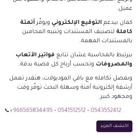
عميل.
كمان بيدعم
التوقيع الإلكتروني
ويوفّر
أتمتة
كاملة
لتصنيف المستندات وتنبيه المحامين
بالمستندات المهمة.
بيرتبط بالمحاسبة عشان تتابع
فواتير الأتعاب
والمصروفات
وتحسب أرباح كل قضية بدقة.
وبفضل تكامله مع باقي الموديولات، هتقدر تعمل
أرشفة إلكترونية آمنة وسهلة البحث توفّر وقت
ومجهود كبير.
+966565834495
-
0541512512
-
0543552412
📞
اكتشف المزيد