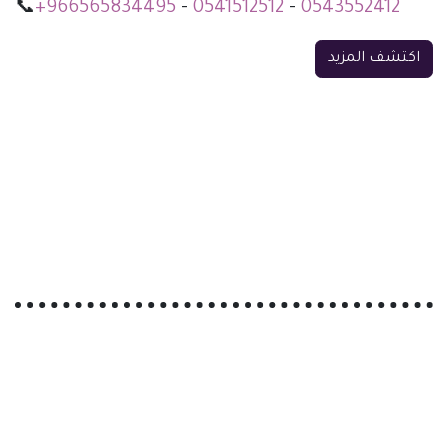
📞
+966565834495
-
0541512512
-
0543552412
اكتشف المزيد