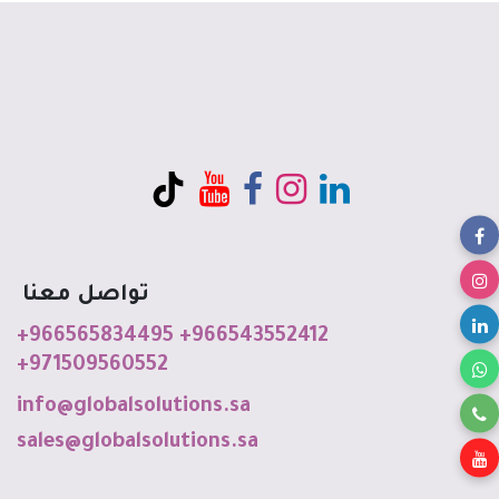
تواصل معنا
+966565834495
+966543552412
+971509560552
info@globalso
luti
o
ns
.sa
sales@globalsolutions.sa