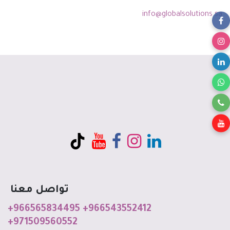
info@globalsolutions.sa
تواصل معنا
+966565834495
+966543552412
+971509560552