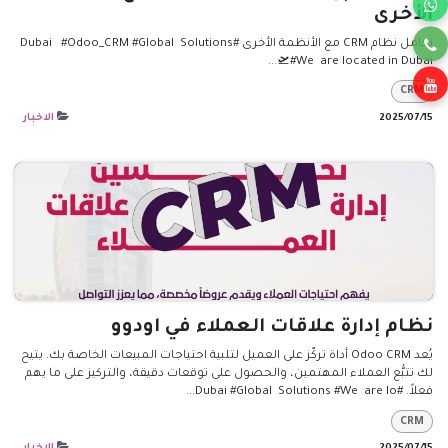
الأخرى
تكامل نظام CRM مع الأنظمة الأخرى #Dubai #Odoo_CRM #Global Solutions
#We are located in Dubai🛫...
CRM
15‏/07‏/2025
الاخبار
نظام إدارة علاقات العملاء في اودوو
يُعد Odoo CRM أداة تركّز على العميل لتلبية احتياجات المبيعات الخاصة بك. يتيح
لك تتبُّع العملاء المهتمين، والحصول على توقعات دقيقة، والتركيز على ما يهم
فعلاً. #Dubai #Global Solutions #We are lo...
CRM