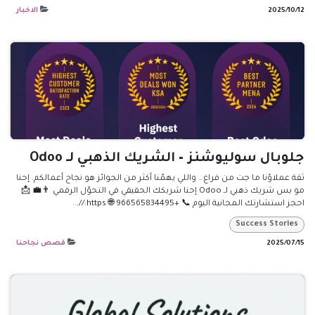
12‏/10‏/2025
الاخبار
جلوبال سوليوشنز – الشريك الذهبي لـ Odoo
ثقة عملاؤنا ما جت من فراغ… واللي يهمّنا أكثر من الجوائز هو نجاح أعمالكم. إحنا
مو بس شريك ذهبي لـ Odoo إحنا شريكك الحقيقي في التحوّل الرقمي 👨‍💼 📩
احجز استشارتك المجانية اليوم 📞 +966565834495 🌐 https://...
Success Stories
15‏/07‏/2025
قصص نجاحنا