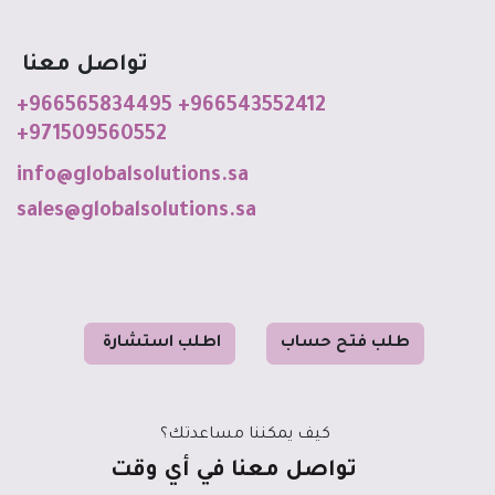
تواصل معنا
+966565834495
+966543552412
+971509560552
info@globalso
luti
o
ns
.sa
sales@globalsolutions.sa
طل
ب فت
ح حساب
ا
طلب استشا
رة
كيف يمكننا مساعدتك؟
تواصل معنا في أي وقت