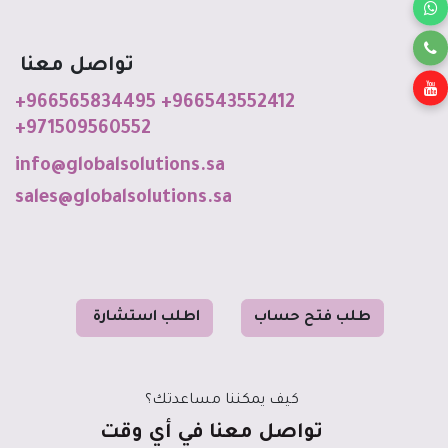
تواصل معنا
+966565834495
+966543552412
+971509560552
info@globalso
luti
o
ns
.sa
sales@globalsolutions.sa
طل
ب فت
ح حساب
ا
طلب استشا
رة
كيف يمكننا مساعدتك؟
تواصل معنا في أي وقت