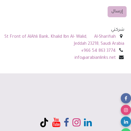
إرسال
شركتي
St Front of AlAhli Bank، Khalid Ibn Al- Walid, Al-Sharifiah
Jeddah 23218, Saudi Arabia
+966 54 863 3774⁩
info@arabianlinks.net