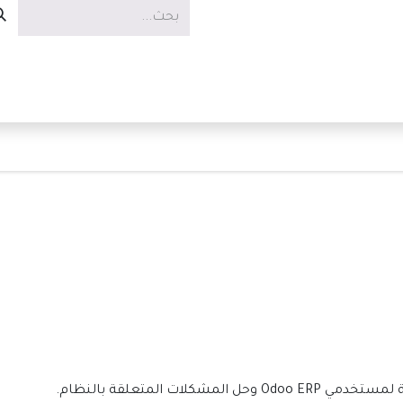
الخدمات
العروض
الوظائف
نبحث عن موظف دعم فني لتقديم المساعدة التقنية لمستخدمي Odoo ERP وحل المشكلات المتعلقة بالنظام.