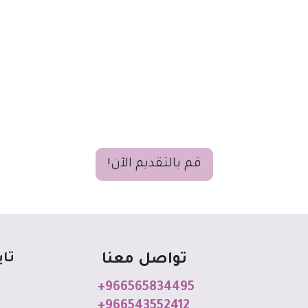
قم بالتقديم الآن!
تاب
تواصل معنا
+966565834495
+966543552412