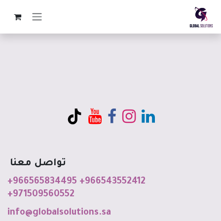
خطي للذهاب إلى المحتوى
تواصل معنا
+966565834495
+966543552412
+971509560552
info@globalso
luti
o
ns
.sa